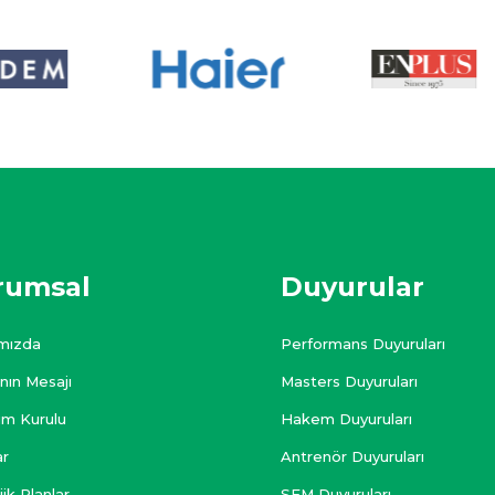
rumsal
Duyurular
mızda
Performans Duyuruları
nın Mesajı
Masters Duyuruları
im Kurulu
Hakem Duyuruları
ar
Antrenör Duyuruları
jik Planlar
SEM Duyuruları