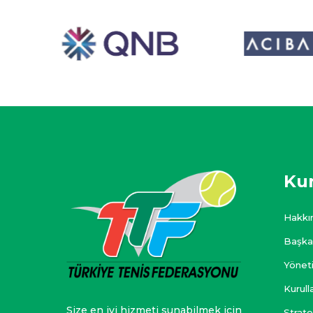
Ku
Hakkı
Başka
Yönet
Kurull
Size en iyi hizmeti sunabilmek için
Strate