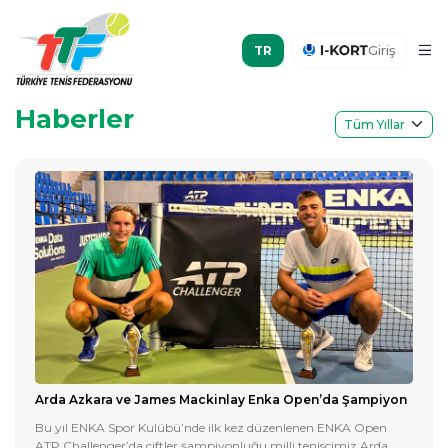
Giriş
Haberler
Arda Azkara ve James Mackinlay Enka Open’da Şampiyon
Bu yıl ENKA Spor Kulübü’nde ilk kez düzenlenen ENKA Open
ATP Challenger’da çiftler şampiyonluğu milli tenisçimiz Arda