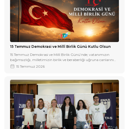
15 Temmuz Demokrasi ve Millî Birlik Günü Kutlu Olsun
15 Temmuz Demokrasi ve Millî Birlik Günü’nde; vatanımızın
bağımsızlığı, milletimizin birlik ve beraberliği uğruna canlarını
feda eden tüm şehitlerimizi rahmetle, gazilerimizi minnet ve
15 Temmuz 2026
saygıyla anıyoruz.