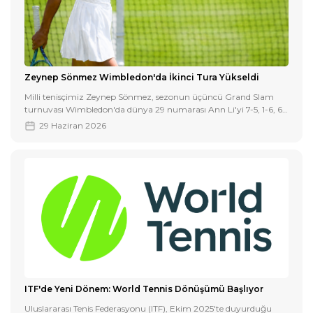
Zeynep Sönmez Wimbledon'da İkinci Tura Yükseldi
Milli tenisçimiz Zeynep Sönmez, sezonun üçüncü Grand Slam
turnuvası Wimbledon'da dünya 29 numarası Ann Li'yi 7-5, 1-6, 6-
4'lük setlerle mağlup ederek ikinci tura yükseldi.
29 Haziran 2026
ITF'de Yeni Dönem: World Tennis Dönüşümü Başlıyor
Uluslararası Tenis Federasyonu (ITF), Ekim 2025'te duyurduğu