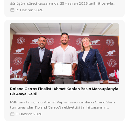
dönüşüm süreci kapsamında, 25 Haziran 2026 tarihi itibarıyla
resmi adını World Tennis olarak değiştirecek.
19 Haziran 2026
Roland Garros Finalisti Ahmet Kaplan Basın Mensuplarıyla
Bir Araya Geldi
Milli para tenisçimiz Ahmet Kaplan, sezonun ikinci Grand Slam
turnuvası olan Roland Garros'ta elde ettiği tarihi başarının
ardından, Gençlik ve Spor Bakan Yardımcısı Hamza Yerlikaya ve
11 Haziran 2026
Türkiye Tenis Federasyonu Başkanı Şafak Müderrisgil’in
katılımıyla TTF Ankara Tenis Eğitim Merkezi’nde düzenlenen
basın buluşmasında basın mensuplarıyla bir araya geldi.