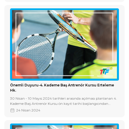
Önemli Duyuru-4. Kademe Baş Antrenör Kursu Erteleme
Hk.
30 Nisan - 10 Mayıs 2024 tarihleri arasında açılması planlanan 4.
Kademe Baş Antrenör Kursu ön kayıt tarihi başlangıcından
bitimine kadar olan sürede yeterli sayıya ulaşılamadığı için ileri bir
24 Nisan 2024
tarihe ertelenmiştir.