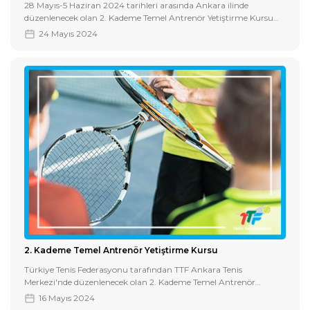
28 Mayıs-5 Haziran 2024 tarihleri arasında Ankara ilinde
düzenlenecek olan 2. Kademe Temel Antrenör Yetiştirme Kursu
için kursiyerin yapması gerekenler aşağıda belirtilmiştir.
24 Mayıs 2024
2. Kademe Temel Antrenör Yetiştirme Kursu
Türkiye Tenis Federasyonu tarafından TTF Ankara Tenis
Merkezi'nde düzenlenecek olan 2. Kademe Temel Antrenör
Yetiştirme Kursu ile ilgili bilgiye aşağıdaki dosyadan erişebilirsiniz.
16 Mayıs 2024