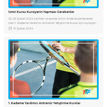
İzmir Kursu Kursiyerin Yapması Gerekenler
22-29 Şubat 2024 tarihleri arasında İzmir ilinde düzenlenecek
olan 1. Kademe Yardımcı Antrenör Yetiştirme Kursu için kursiyerin
yapması gerekenler aşağıda belirtilmiştir.
19 Şubat 2024
1. Kademe Yardımcı Antrenör Yetiştirme Kurslar