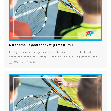
4. Kademe Başantrenör Yetiştirme Kursu
Türkiye Tenis Federasyonu tarafından düzenlenecek olan 4.
Kademe Başantrenör Yetiştirme Kursu ile ilgili bilgiye aşağıdaki
dosyadan erişebilirsiniz.
05 Nisan 2024